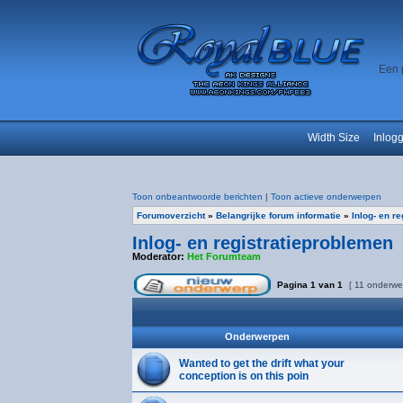
Een 
Width Size
Inlog
Toon onbeantwoorde berichten
|
Toon actieve onderwerpen
Forumoverzicht
»
Belangrijke forum informatie
»
Inlog- en r
Inlog- en registratieproblemen
Moderator:
Het Forumteam
Pagina
1
van
1
[ 11 onderwe
Onderwerpen
Wanted to get the drift what your
conception is on this poin