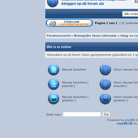
C
inloggen op dit forum als
Geef de vorige onderwerpen weer:
Pagina
1
van
1
[ 11 onderwe
Forumoverzicht
»
Belangrijke forum informatie
»
Inlog- en r
Wie is er online
Gebruikers op dit forum: Geen geregistreerde gebruikers en 1 g
Nieuwe berichten
Geen nieuwe ber
Nieuwe berichten [
Geen nieuwe ber
populair ]
populair ]
Nieuwe berichten [
Geen nieuwe ber
gesloten ]
gesloten ]
Zoek naar:
Powered by
phpBB
©
royalBLUE
by