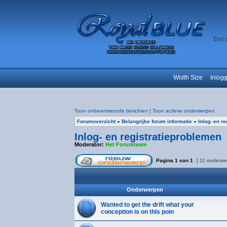
Een 
Width Size
Inlog
Toon onbeantwoorde berichten
|
Toon actieve onderwerpen
Forumoverzicht
»
Belangrijke forum informatie
»
Inlog- en r
Inlog- en registratieproblemen
Moderator:
Het Forumteam
Pagina
1
van
1
[ 11 onderwe
Onderwerpen
Wanted to get the drift what your
conception is on this poin