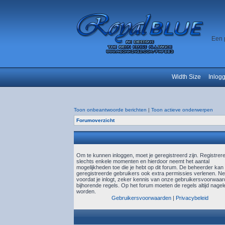
Een 
Width Size
Inlog
Toon onbeantwoorde berichten
|
Toon actieve onderwerpen
Forumoverzicht
Om te kunnen inloggen, moet je geregistreerd zijn. Registrer
slechts enkele momenten en hierdoor neemt het aantal
mogelijkheden toe die je hebt op dit forum. De beheerder kan
geregistreerde gebruikers ook extra permissies verlenen. N
voordat je inlogt, zeker kennis van onze gebruikersvoorwaa
bijhorende regels. Op het forum moeten de regels altijd nagel
worden.
Gebruikersvoorwaarden
|
Privacybeleid