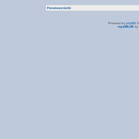
Forumoverzicht
Powered by
phpBB
©
royalBLUE
by