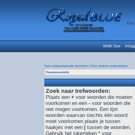
Een 
Width Size
Inlog
Toon onbeantwoorde berichten
|
Toon actieve onderwerpen
Forumoverzicht
Zoek naar trefwoorden:
Plaats een
+
voor woorden die moeten
voorkomen en een
-
voor woorden die
niet mogen voorkomen. Een lijst
woorden waarvan slechts één woord
moet voorkomen plaats je tussen
haakjes met een
|
tussen de woorden.
Gebruik het jokerteken * voor