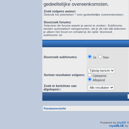
gedeeltelijke overeenkomsten.
Zoek volgens auteur:
Gebruik het jokerteken * voor gedeeltelijke overeenkomsten.
Doorzoek forums:
Selecteer de forums waarin je wenst te zoeken. Subforums
worden automatisch meegenomen, als je dit niet wilt selecteer
je alleen het forum en schakel je de optie 'doorzoek
subforums' uit.
Doorzoek subforums:
Ja
Nee
Sorteer resultaten volgens:
Oplopend
Aflopend
Zoek in berichten van
afgelopen::
Forumoverzicht
Powered by
phpBB
©
royalBLUE
by