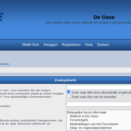
De Oase
Een plaats waar we in warmte en respect van gedach
Width Size
Inloggen
Registreren
Help
Zoeken
werpen
Zoekopdracht
en een
-
voor woorden die niet mogen
Zoek naar elke term afzonderlijk of gebr
woord moet voorkomen plaats je tussen haakjes
 * voor gedeeltelijke overeenkomsten.
Zoek naar één van de woorden
komsten.
ubforums worden automatisch meegenomen, als
el je de optie 'doorzoek subforums' uit.