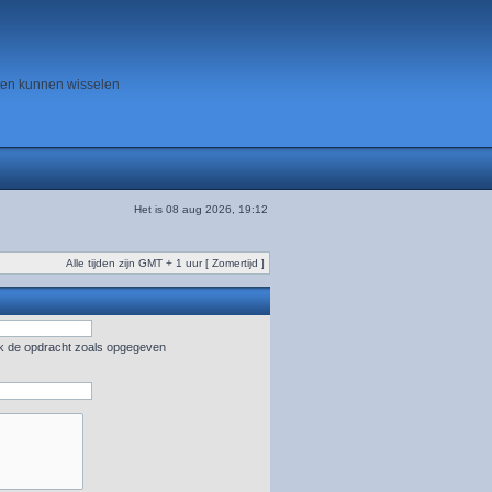
ten kunnen wisselen
Het is 08 aug 2026, 19:12
Alle tijden zijn GMT + 1 uur [ Zomertijd ]
uik de opdracht zoals opgegeven