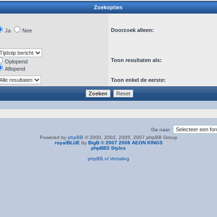
Zoekopties
Doorzoek alleen:
Ja
Nee
Toon resultaten als:
Oplopend
Aflopend
Toon enkel de eerste:
Ga naar:
Powered by
phpBB
© 2000, 2002, 2005, 2007 phpBB Group
royalBLUE
by
BigB © 2007 2008 AEON KINGS
phpBB3 Styles
phpBB.nl Vertaling