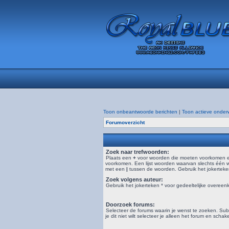
Toon onbeantwoorde berichten
|
Toon actieve onder
Forumoverzicht
Zoek naar trefwoorden:
Plaats een
+
voor woorden die moeten voorkomen 
voorkomen. Een lijst woorden waarvan slechts één 
met een
|
tussen de woorden. Gebruik het jokerteken
Zoek volgens auteur:
Gebruik het jokerteken * voor gedeeltelijke overeen
Doorzoek forums:
Selecteer de forums waarin je wenst te zoeken. S
je dit niet wilt selecteer je alleen het forum en schak