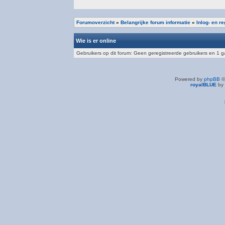
Forumoverzicht
»
Belangrijke forum informatie
»
Inlog- en r
Wie is er online
Gebruikers op dit forum: Geen geregistreerde gebruikers en 1 g
Powered by
phpBB
©
royalBLUE
by