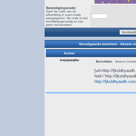
Bevestigingscode:
Geef de code van de
afbeelding in exact zoals
weergegeven. De code is niet
hoofdlettergevoelig en kan
geen nul bevatten.
Voorafgaande berichten - Absent co
Auteur
ixejaqoaqibu
Berichttitel:
Absent constric
[url=http://fjksldhyaodh
href="http://fjksldhya
http://fjksldhyaodh.com