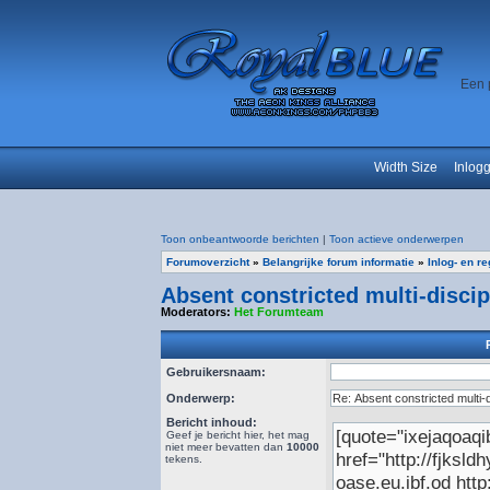
Een 
Width Size
Inlog
Toon onbeantwoorde berichten
|
Toon actieve onderwerpen
Forumoverzicht
»
Belangrijke forum informatie
»
Inlog- en r
Absent constricted multi-disci
Moderators:
Het Forumteam
Gebruikersnaam:
Onderwerp:
Bericht inhoud:
Geef je bericht hier, het mag
niet meer bevatten dan
10000
tekens.