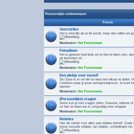
Persoonlijke onderwerpen
Forum
Voorstellen
Het is heel fijn als je lid wordt, maar dan willen we g
Moderator:
Het Forumteam
Fotoalbum
Het is gewoon heel leuk om je foto te laten zien, d
de berichten zit
Moderator:
Het Forumteam
Een plekje voor mezelf
De Oase is er om lief en leed met elkaar te delen. H
creeëren waar je jouw verhaal kwijt kunt. Je kunt 
openen
Moderator:
Het Forumteam
(Persoonlijke) vragen
Soms kun je met vragen zitten. Gewone, intieme of 
ze hier en laten we er zorgvuldig mee omgaan
Moderator:
Het Forumteam
Relaties
Hier de ruimte voor alles wat relaties betreft. Zoals 
homo-sexuele relaties, lat-relaties, scheidingen etc