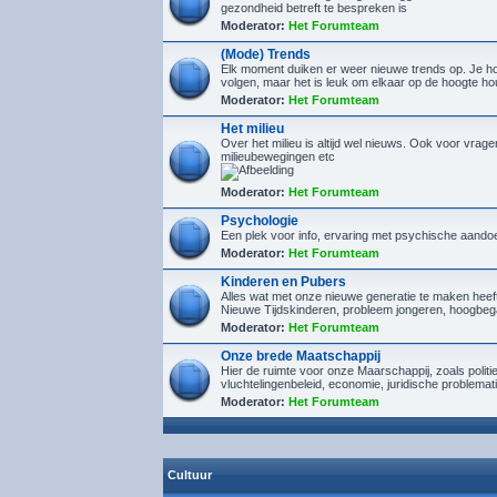
gezondheid betreft te bespreken is
Moderator:
Het Forumteam
(Mode) Trends
Elk moment duiken er weer nieuwe trends op. Je hoef
volgen, maar het is leuk om elkaar op de hoogte h
Moderator:
Het Forumteam
Het milieu
Over het milieu is altijd wel nieuws. Ook voor vrage
milieubewegingen etc
Moderator:
Het Forumteam
Psychologie
Een plek voor info, ervaring met psychische aando
Moderator:
Het Forumteam
Kinderen en Pubers
Alles wat met onze nieuwe generatie te maken heef
Nieuwe Tijdskinderen, probleem jongeren, hoogbeg
Moderator:
Het Forumteam
Onze brede Maatschappij
Hier de ruimte voor onze Maarschappij, zoals politi
vluchtelingenbeleid, economie, juridische problemat
Moderator:
Het Forumteam
Cultuur