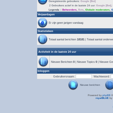
Geregistreerde gebruikers:
Google [Bot]
2 Gebruikers actief in de laatste 24 uur:
Google [Bot]
,
Legenda ::
Beheerders
,
Bots
,
Globale moderators
,
G
Verjaardagen
Er zijn geen jarigen vandaag
Statistieken
Totaal aantal berichten
18181
| Totaal aantal onder
Activiteit in de laatste 24 uur
Nieuwe Berichten
0
| Nieuwe Topics
0
| Nieuwe Ge
Inloggen
Gebruikersnaam:
Wachtwoord:
Nieuwe berichten
Powered by
phpBB
©
royalBLUE
by