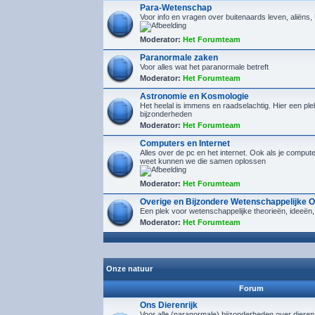
Para-Wetenschap
Voor info en vragen over buitenaards leven, aliëns
Moderator:
Het Forumteam
Paranormale zaken
Voor alles wat het paranormale betreft
Moderator:
Het Forumteam
Astronomie en Kosmologie
Het heelal is immens en raadselachtig. Hier een plek
bijzonderheden
Moderator:
Het Forumteam
Computers en Internet
Alles over de pc en het internet. Ook als je compu
weet kunnen we die samen oplossen
Moderator:
Het Forumteam
Overige en Bijzondere Wetenschappelijke 
Een plek voor wetenschappelijke theorieën, ideeën,
Moderator:
Het Forumteam
Onze natuur
Forum
Ons Dierenrijk
Voor alle (paranormale) bijzonderheden over diere