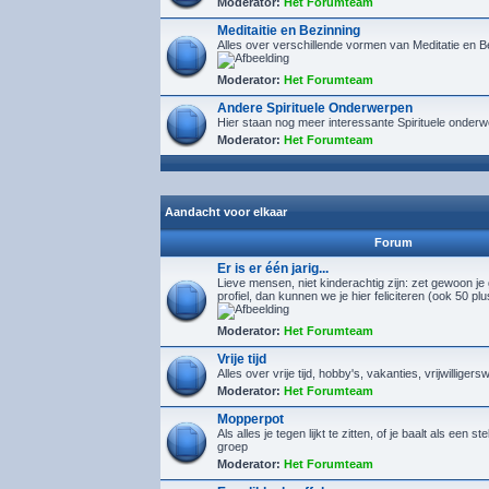
Moderator:
Het Forumteam
Meditaitie en Bezinning
Alles over verschillende vormen van Meditatie en B
Moderator:
Het Forumteam
Andere Spirituele Onderwerpen
Hier staan nog meer interessante Spirituele onder
Moderator:
Het Forumteam
Aandacht voor elkaar
Forum
Er is er één jarig...
Lieve mensen, niet kinderachtig zijn: zet gewoon je
profiel, dan kunnen we je hier feliciteren (ook 50 pl
Moderator:
Het Forumteam
Vrije tijd
Alles over vrije tijd, hobby's, vakanties, vrijwilligers
Moderator:
Het Forumteam
Mopperpot
Als alles je tegen lijkt te zitten, of je baalt als een s
groep
Moderator:
Het Forumteam