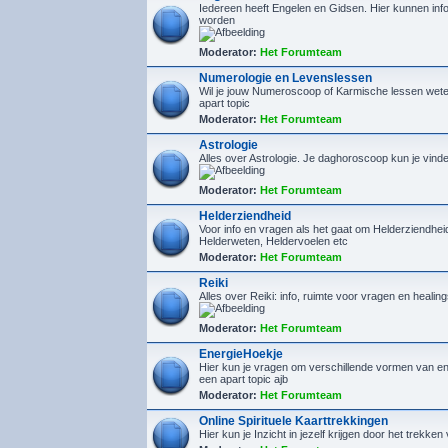
Iedereen heeft Engelen en Gidsen. Hier kunnen inf
worden
Moderator:
Het Forumteam
Numerologie en Levenslessen
Wil je jouw Numeroscoop of Karmische lessen wete
apart topic
Moderator:
Het Forumteam
Astrologie
Alles over Astrologie. Je daghoroscoop kun je vin
Moderator:
Het Forumteam
Helderziendheid
Voor info en vragen als het gaat om Helderziendhe
Helderweten, Heldervoelen etc
Moderator:
Het Forumteam
Reiki
Alles over Reiki: info, ruimte voor vragen en healin
Moderator:
Het Forumteam
EnergieHoekje
Hier kun je vragen om verschillende vormen van en
een apart topic ajb
Moderator:
Het Forumteam
Online Spirituele Kaarttrekkingen
Hier kun je Inzicht in jezelf krijgen door het trekken