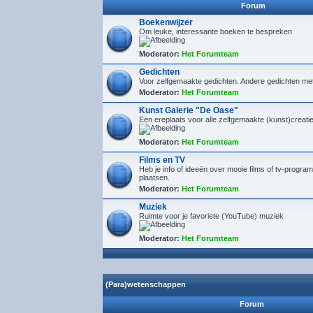
Forum
Boekenwijzer
Om leuke, interessante boeken te bespreken
Moderator:
Het Forumteam
Gedichten
Voor zelfgemaakte gedichten. Andere gedichten me
Moderator:
Het Forumteam
Kunst Galerie "De Oase"
Een ereplaats voor alle zelfgemaakte (kunst)creaties
Moderator:
Het Forumteam
Films en TV
Heb je info of ideeën over mooie films of tv-program
plaatsen.
Moderator:
Het Forumteam
Muziek
Ruimte voor je favoriete (YouTube) muziek
Moderator:
Het Forumteam
(Para)wetenschappen
Forum