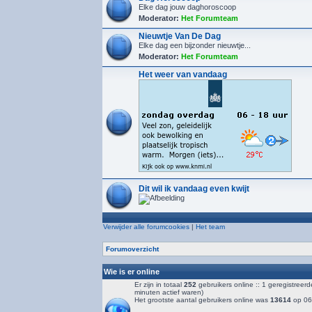
Elke dag jouw daghoroscoop
Moderator:
Het Forumteam
Nieuwtje Van De Dag
Elke dag een bijzonder nieuwtje...
Moderator:
Het Forumteam
Het weer van vandaag
Dit wil ik vandaag even kwijt
Verwijder alle forumcookies
|
Het team
Forumoverzicht
Wie is er online
Er zijn in totaal
252
gebruikers online :: 1 geregistreer
minuten actief waren)
Het grootste aantal gebruikers online was
13614
op 06