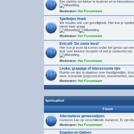
Een stekkie om lekker te leuteren en te klessebes
Moderator:
Het Forumteam
Spelletjes Hoek
We houden ook van gezelligheid. Hier kun je spelletj
nieuw topic graag
Moderator:
Het Forumteam
Eetcafé 'De zoete Inval'
Hier kun je even bij komen onder het genot van een
leuk voor lekkere recepten of wat je vanavond eet..
Moderator:
Het Forumteam
Leuke, grappige of interessante tips
Ruimte om tips te plaatsen over handigheidjes, tru
doos, komende (pop)concerten, evenementen, beu
Moderator:
Het Forumteam
Spiritualiteit
Forum
Alternatieve geneeswijzen
Genezen kan op verschillende manieren. Er zijn div
Moderator:
Het Forumteam
Engelen en Gidsen