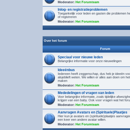
Moderator:
Het Forumteam
Inlog- en registratieproblemen
Toegankelijk voor leden en gasten die problemen h
of registreren
Moderator:
Het Forumteam
Over het forum
Forum
Speciaal voor nieuwe leden
Belangrijke informatie voor onze nieuwelingen
Ideeënbus
Iedereen heeft zeggenschap, dus heb je ideeën voor
alsjeblieft weten. We willen er alles aan doen om het
maken
Moderator:
Het Forumteam
Mededelingen of vragen van leden
Voor belangrijke informatie, zoals tijdelijke afwezighe
krijgen van een baby. Ook voor vragen wat het foru
Moderator:
Het Forumteam
Aanvragen Avatars en (Spirituele)Plaatjes
Hier kun je avatars en (spirituele)plaatjes aanvra
een keer een andere avatar willen.
Moderator:
Het Forumteam