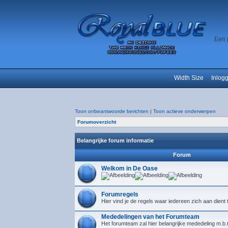
Een 
Width Size
Inlog
Toon onbeantwoorde berichten
|
Toon actieve onderwerpen
Forumoverzicht
Belangrijke forum informatie
Forum
Welkom in De Oase
Forumregels
Hier vind je de regels waar iedereen zich aan dient
Mededelingen van het Forumteam
Het forumteam zal hier belangrijke mededeling m.b.t