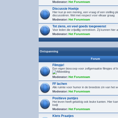
Moderator:
Het Forumteam
Discussie Hoekje
Hier kun je een mening, een vraag of een stelling p
discussiëren. Wel met respect voor elkaar graag
Moderator:
Het Forumteam
Tot ziens, en veel goeds toegewenst
Voor leden die vrijwillig vertrekken. Zij kunnen hie
Moderator:
Het Forumteam
Ontspanning
Forum
Filmpje!
Een eigen bioscoop voor zelfgemaakte filmpjes of 
Moderator:
Het Forumteam
FF lachen
Alle ruimte voor humor in de breedste zin van het 
Moderator:
Het Forumteam
Positieve puntjes
Het leven heeft gelukkig ook leuke kanten. Hier kan 
kwijt
Moderator:
Het Forumteam
Klets Praatjes