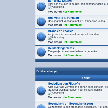
Een dikke knuffel
Voor een steuntje in de rug, een schouderklopje of 
Moderator:
Het Forumteam
Hoe voel je je vandaag
Hoe gaat het vandaag met je? Of hoe was je dag?
Moderator:
Het Forumteam
Brand een kaarsje
Als je voor iemand een kaarsje wilt branden
Moderator:
Het Forumteam
Herdenkingsplaats
Een plekje om een overledene te gedenken
Moderator:
Het Forumteam
De Maatschappij
Forum
Godsdienst en Filosofie
Alles over alle vormen en soorten godsdiensten, gelo
Reageer wel met respect voor elkaars mening
Moderator:
Het Forumteam
Gezondheid en Gezondheidszorg
Gezondheid is een groot goed zeggen ze. Hier een 