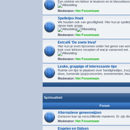
Een stekkie om lekker te leuteren en te klessebes
Moderator:
Het Forumteam
Spelletjes Hoek
We houden ook van gezelligheid. Hier kun je spelletj
nieuw topic graag
Moderator:
Het Forumteam
Eetcafé 'De zoete Inval'
Hier kun je even bij komen onder het genot van een
leuk voor lekkere recepten of wat je vanavond eet..
Moderator:
Het Forumteam
Leuke, grappige of interessante tips
Ruimte om tips te plaatsen over handigheidjes, tru
doos, komende (pop)concerten, evenementen, beu
Moderator:
Het Forumteam
Spiritualiteit
Forum
Alternatieve geneeswijzen
Genezen kan op verschillende manieren. Er zijn div
Moderator:
Het Forumteam
Engelen en Gidsen