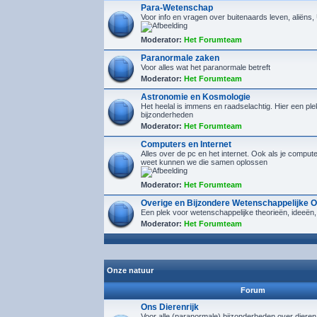
Para-Wetenschap
Voor info en vragen over buitenaards leven, aliëns
Moderator:
Het Forumteam
Paranormale zaken
Voor alles wat het paranormale betreft
Moderator:
Het Forumteam
Astronomie en Kosmologie
Het heelal is immens en raadselachtig. Hier een plek
bijzonderheden
Moderator:
Het Forumteam
Computers en Internet
Alles over de pc en het internet. Ook als je compu
weet kunnen we die samen oplossen
Moderator:
Het Forumteam
Overige en Bijzondere Wetenschappelijke 
Een plek voor wetenschappelijke theorieën, ideeën,
Moderator:
Het Forumteam
Onze natuur
Forum
Ons Dierenrijk
Voor alle (paranormale) bijzonderheden over diere