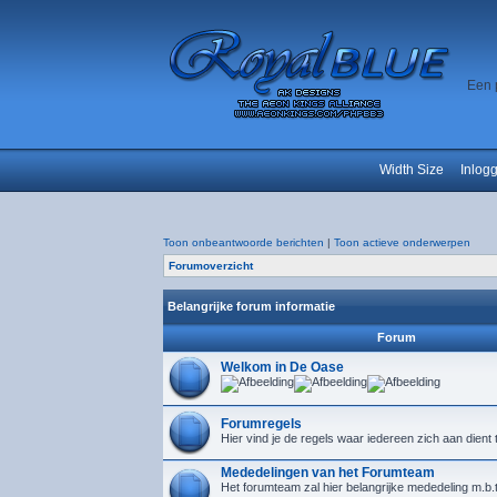
Een 
Width Size
Inlog
Toon onbeantwoorde berichten
|
Toon actieve onderwerpen
Forumoverzicht
Belangrijke forum informatie
Forum
Welkom in De Oase
Forumregels
Hier vind je de regels waar iedereen zich aan dient
Mededelingen van het Forumteam
Het forumteam zal hier belangrijke mededeling m.b.t