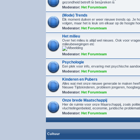
gezondheid betreft te bespreken is
Moderator:
Het Forumteam
(Mode) Trends
Elk moment duiken er weer nieuwe trends op. Je hoef
volgen, maar het is leuk om elkaar op de hoogte h
Moderator:
Het Forumteam
Het milieu
Over het milieu is altijd wel nieuws. Ook voor vrage
milieubewegingen etc
Moderator:
Het Forumteam
Psychologie
Een plek voor info, ervaring met psychische aando
Moderator:
Het Forumteam
Kinderen en Pubers
Alles wat met onze nieuwe generatie te maken heef
Nieuwe Tijdskinderen, probleem jongeren, hoogbeg
Moderator:
Het Forumteam
Onze brede Maatschappij
Hier de ruimte voor onze Maarschappij, zoals politi
vluchtelingenbeleid, economie, juridische problemat
Moderator:
Het Forumteam
Cultuur