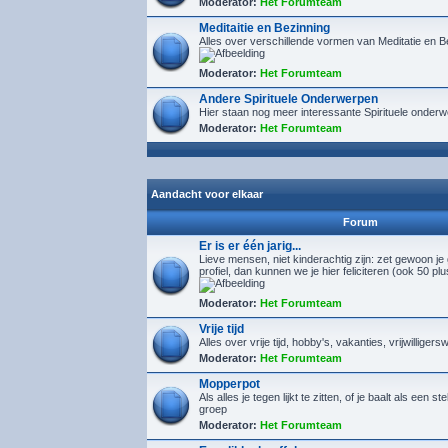
Moderator:
Het Forumteam
Meditaitie en Bezinning
Alles over verschillende vormen van Meditatie en B
Moderator:
Het Forumteam
Andere Spirituele Onderwerpen
Hier staan nog meer interessante Spirituele onder
Moderator:
Het Forumteam
Aandacht voor elkaar
Forum
Er is er één jarig...
Lieve mensen, niet kinderachtig zijn: zet gewoon je
profiel, dan kunnen we je hier feliciteren (ook 50 pl
Moderator:
Het Forumteam
Vrije tijd
Alles over vrije tijd, hobby's, vakanties, vrijwilligers
Moderator:
Het Forumteam
Mopperpot
Als alles je tegen lijkt te zitten, of je baalt als een s
groep
Moderator:
Het Forumteam