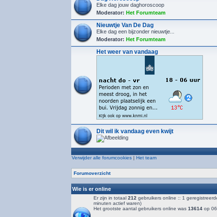
Elke dag jouw daghoroscoop
Moderator:
Het Forumteam
Nieuwtje Van De Dag
Elke dag een bijzonder nieuwtje...
Moderator:
Het Forumteam
Het weer van vandaag
Dit wil ik vandaag even kwijt
Verwijder alle forumcookies
|
Het team
Forumoverzicht
Wie is er online
Er zijn in totaal
212
gebruikers online :: 1 geregistreer
minuten actief waren)
Het grootste aantal gebruikers online was
13614
op 06