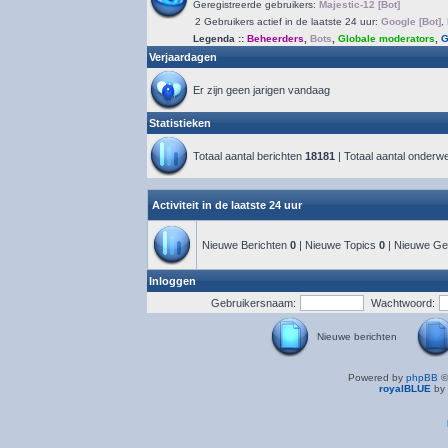
Geregistreerde gebruikers:
Majestic-12 [Bot]
2 Gebruikers actief in de laatste 24 uur:
Google [Bot]
,
Legenda ::
Beheerders
,
Bots
,
Globale moderators
,
G
Verjaardagen
Er zijn geen jarigen vandaag
Statistieken
Totaal aantal berichten
18181
| Totaal aantal onder
Activiteit in de laatste 24 uur
Nieuwe Berichten
0
| Nieuwe Topics
0
| Nieuwe Ge
Inloggen
Gebruikersnaam:
Wachtwoord:
Nieuwe berichten
Powered by
phpBB
©
royalBLUE
by