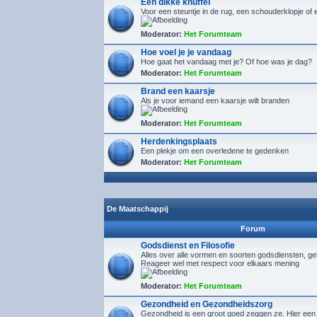
Een dikke knuffel
Voor een steuntje in de rug, een schouderklopje of 
Moderator:
Het Forumteam
Hoe voel je je vandaag
Hoe gaat het vandaag met je? Of hoe was je dag?
Moderator:
Het Forumteam
Brand een kaarsje
Als je voor iemand een kaarsje wilt branden
Moderator:
Het Forumteam
Herdenkingsplaats
Een plekje om een overledene te gedenken
Moderator:
Het Forumteam
De Maatschappij
Forum
Godsdienst en Filosofie
Alles over alle vormen en soorten godsdiensten, gelo
Reageer wel met respect voor elkaars mening
Moderator:
Het Forumteam
Gezondheid en Gezondheidszorg
Gezondheid is een groot goed zeggen ze. Hier een 