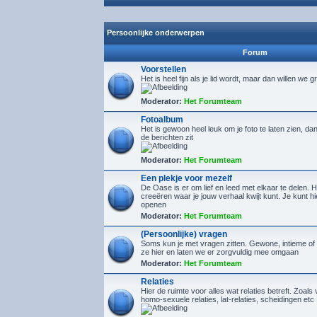
Persoonlijke onderwerpen
Forum
Voorstellen
Het is heel fijn als je lid wordt, maar dan willen we g
Moderator:
Het Forumteam
Fotoalbum
Het is gewoon heel leuk om je foto te laten zien, d
de berichten zit
Moderator:
Het Forumteam
Een plekje voor mezelf
De Oase is er om lief en leed met elkaar te delen. H
creeëren waar je jouw verhaal kwijt kunt. Je kunt 
openen
Moderator:
Het Forumteam
(Persoonlijke) vragen
Soms kun je met vragen zitten. Gewone, intieme of 
ze hier en laten we er zorgvuldig mee omgaan
Moderator:
Het Forumteam
Relaties
Hier de ruimte voor alles wat relaties betreft. Zoals 
homo-sexuele relaties, lat-relaties, scheidingen etc