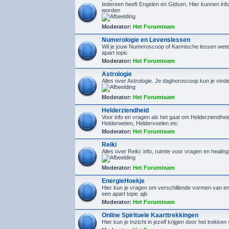
Iedereen heeft Engelen en Gidsen. Hier kunnen inf
worden
Moderator:
Het Forumteam
Numerologie en Levenslessen
Wil je jouw Numeroscoop of Karmische lessen wete
apart topic
Moderator:
Het Forumteam
Astrologie
Alles over Astrologie. Je daghoroscoop kun je vin
Moderator:
Het Forumteam
Helderziendheid
Voor info en vragen als het gaat om Helderziendhe
Helderweten, Heldervoelen etc
Moderator:
Het Forumteam
Reiki
Alles over Reiki: info, ruimte voor vragen en healin
Moderator:
Het Forumteam
EnergieHoekje
Hier kun je vragen om verschillende vormen van en
een apart topic ajb
Moderator:
Het Forumteam
Online Spirituele Kaarttrekkingen
Hier kun je Inzicht in jezelf krijgen door het trekken