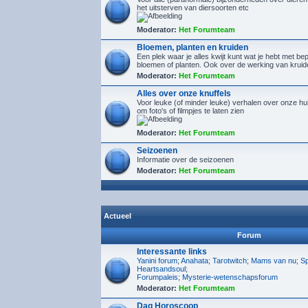
het uitsterven van diersoorten etc
Moderator:
Het Forumteam
Bloemen, planten en kruiden
Een plek waar je alles kwijt kunt wat je hebt met b
bloemen of planten. Ook over de werking van kruid
Moderator:
Het Forumteam
Alles over onze knuffels
Voor leuke (of minder leuke) verhalen over onze hu
om foto's of filmpjes te laten zien
Moderator:
Het Forumteam
Seizoenen
Informatie over de seizoenen
Moderator:
Het Forumteam
Actueel
Forum
Interessante links
Yanini forum
;
Anahata
;
Tarotwitch
;
Mams van nu
;
Sp
Heartsandsoul
;
Forumpaleis
;
Mysterie-wetenschapsforum
Moderator:
Het Forumteam
Dag Horoscoop