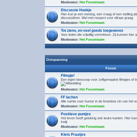
Moderator:
Het Forumteam
Discussie Hoekje
Hier kun je een mening, een vraag of een stelling p
discussiëren. Wel met respect voor elkaar graag
Moderator:
Het Forumteam
Tot ziens, en veel goeds toegewenst
Voor leden die vrijwillig vertrekken. Zij kunnen hie
Moderator:
Het Forumteam
Ontspanning
Forum
Filmpje!
Een eigen bioscoop voor zelfgemaakte filmpjes of 
Moderator:
Het Forumteam
FF lachen
Alle ruimte voor humor in de breedste zin van het 
Moderator:
Het Forumteam
Positieve puntjes
Het leven heeft gelukkig ook leuke kanten. Hier kan 
kwijt
Moderator:
Het Forumteam
Klets Praatjes