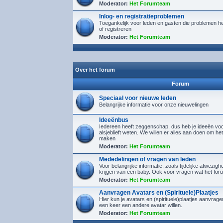
Moderator:
Het Forumteam
Inlog- en registratieproblemen
Toegankelijk voor leden en gasten die problemen h
of registreren
Moderator:
Het Forumteam
Over het forum
Forum
Speciaal voor nieuwe leden
Belangrijke informatie voor onze nieuwelingen
Ideeënbus
Iedereen heeft zeggenschap, dus heb je ideeën voor
alsjeblieft weten. We willen er alles aan doen om het
maken
Moderator:
Het Forumteam
Mededelingen of vragen van leden
Voor belangrijke informatie, zoals tijdelijke afwezighe
krijgen van een baby. Ook voor vragen wat het foru
Moderator:
Het Forumteam
Aanvragen Avatars en (Spirituele)Plaatjes
Hier kun je avatars en (spirituele)plaatjes aanvra
een keer een andere avatar willen.
Moderator:
Het Forumteam