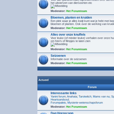
het uitsterven van diersoorten etc
Moderator:
Het Forumteam
Bloemen, planten en kruiden
Een plek waar je alles kwijt kunt wat je hebt met b
bloemen of planten. Ook over de werking van kruid
Moderator:
Het Forumteam
Alles over onze knuffels
Voor leuke (of minder leuke) verhalen over onze hu
om foto's of filmpjes te laten zien
Moderator:
Het Forumteam
Seizoenen
Informatie over de seizoenen
Moderator:
Het Forumteam
Actueel
Forum
Interessante links
Yanini forum
;
Anahata
;
Tarotwitch
;
Mams van nu
;
Sp
Heartsandsoul
;
Forumpaleis
;
Mysterie-wetenschapsforum
Moderator:
Het Forumteam
Dag Horoscoop