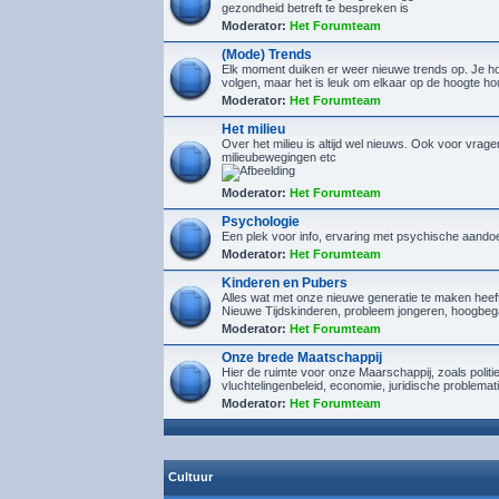
gezondheid betreft te bespreken is
Moderator:
Het Forumteam
(Mode) Trends
Elk moment duiken er weer nieuwe trends op. Je hoef
volgen, maar het is leuk om elkaar op de hoogte h
Moderator:
Het Forumteam
Het milieu
Over het milieu is altijd wel nieuws. Ook voor vrage
milieubewegingen etc
Moderator:
Het Forumteam
Psychologie
Een plek voor info, ervaring met psychische aando
Moderator:
Het Forumteam
Kinderen en Pubers
Alles wat met onze nieuwe generatie te maken heef
Nieuwe Tijdskinderen, probleem jongeren, hoogbeg
Moderator:
Het Forumteam
Onze brede Maatschappij
Hier de ruimte voor onze Maarschappij, zoals politi
vluchtelingenbeleid, economie, juridische problemat
Moderator:
Het Forumteam
Cultuur