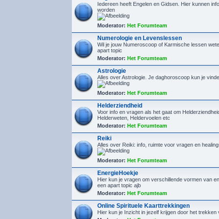
Iedereen heeft Engelen en Gidsen. Hier kunnen inf
worden
Moderator:
Het Forumteam
Numerologie en Levenslessen
Wil je jouw Numeroscoop of Karmische lessen wete
apart topic
Moderator:
Het Forumteam
Astrologie
Alles over Astrologie. Je daghoroscoop kun je vin
Moderator:
Het Forumteam
Helderziendheid
Voor info en vragen als het gaat om Helderziendhe
Helderweten, Heldervoelen etc
Moderator:
Het Forumteam
Reiki
Alles over Reiki: info, ruimte voor vragen en healin
Moderator:
Het Forumteam
EnergieHoekje
Hier kun je vragen om verschillende vormen van en
een apart topic ajb
Moderator:
Het Forumteam
Online Spirituele Kaarttrekkingen
Hier kun je Inzicht in jezelf krijgen door het trekken