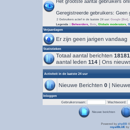
Het grootste aantal gebruikers on
Geregistreerde gebruikers: Geen 
2 Gebruikers actief in de laatste 24 uur:
Google [Bot]
,
Legenda ::
Beheerders
,
Bots
,
Globale moderators
,
G
Verjaardagen
Er zijn geen jarigen vandaag
Statistieken
Totaal aantal berichten
18181
aantal leden
114
| Ons nieuws
Activiteit in de laatste 24 uur
Nieuwe Berichten
0
| Nieuwe
Inloggen
Gebruikersnaam:
Wachtwoord:
Nieuwe berichten
Powered by
phpBB
©
royalBLUE
by