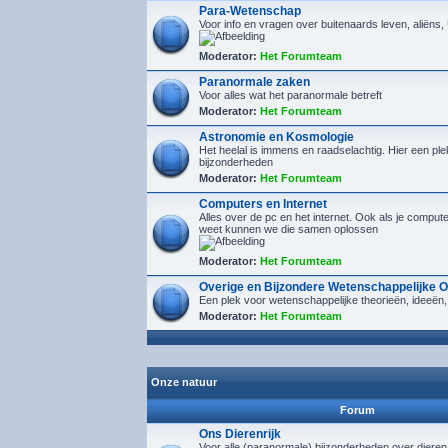
Para-Wetenschap
Voor info en vragen over buitenaards leven, aliëns
Moderator:
Het Forumteam
Paranormale zaken
Voor alles wat het paranormale betreft
Moderator:
Het Forumteam
Astronomie en Kosmologie
Het heelal is immens en raadselachtig. Hier een plek
bijzonderheden
Moderator:
Het Forumteam
Computers en Internet
Alles over de pc en het internet. Ook als je compu
weet kunnen we die samen oplossen
Moderator:
Het Forumteam
Overige en Bijzondere Wetenschappelijke 
Een plek voor wetenschappelijke theorieën, ideeën,
Moderator:
Het Forumteam
Onze natuur
Forum
Ons Dierenrijk
Voor alle (paranormale) bijzonderheden over diere