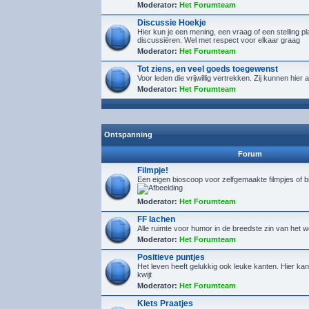
Moderator:
Het Forumteam
Discussie Hoekje
Hier kun je een mening, een vraag of een stelling p
discussiëren. Wel met respect voor elkaar graag
Moderator:
Het Forumteam
Tot ziens, en veel goeds toegewenst
Voor leden die vrijwillig vertrekken. Zij kunnen hie
Moderator:
Het Forumteam
Ontspanning
Forum
Filmpje!
Een eigen bioscoop voor zelfgemaakte filmpjes of 
Moderator:
Het Forumteam
FF lachen
Alle ruimte voor humor in de breedste zin van het 
Moderator:
Het Forumteam
Positieve puntjes
Het leven heeft gelukkig ook leuke kanten. Hier kan 
kwijt
Moderator:
Het Forumteam
Klets Praatjes