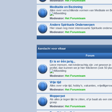
Moderator:
Het Forumteam
Meditaitie en Bezinning
Alles over verschillende vormen van Meditatie en B
Moderator:
Het Forumteam
Andere Spirituele Onderwerpen
Hier staan nog meer interessante Spirituele onder
Moderator:
Het Forumteam
Aandacht voor elkaar
Forum
Er is er één jarig...
Lieve mensen, niet kinderachtig zijn: zet gewoon je
profiel, dan kunnen we je hier feliciteren (ook 50 pl
Moderator:
Het Forumteam
Vrije tijd
Alles over vrije tijd, hobby's, vakanties, vrijwilligers
Moderator:
Het Forumteam
Mopperpot
Als alles je tegen lijkt te zitten, of je baalt als een s
groep
Moderator:
Het Forumteam