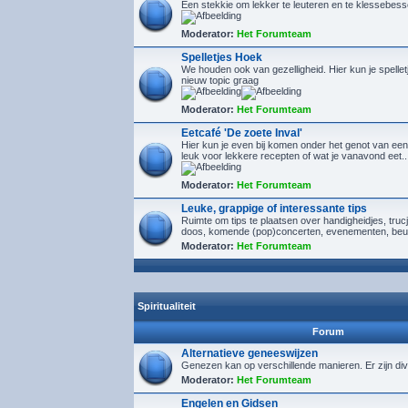
Een stekkie om lekker te leuteren en te klessebes
Moderator:
Het Forumteam
Spelletjes Hoek
We houden ook van gezelligheid. Hier kun je spelletj
nieuw topic graag
Moderator:
Het Forumteam
Eetcafé 'De zoete Inval'
Hier kun je even bij komen onder het genot van een
leuk voor lekkere recepten of wat je vanavond eet..
Moderator:
Het Forumteam
Leuke, grappige of interessante tips
Ruimte om tips te plaatsen over handigheidjes, tru
doos, komende (pop)concerten, evenementen, beu
Moderator:
Het Forumteam
Spiritualiteit
Forum
Alternatieve geneeswijzen
Genezen kan op verschillende manieren. Er zijn div
Moderator:
Het Forumteam
Engelen en Gidsen