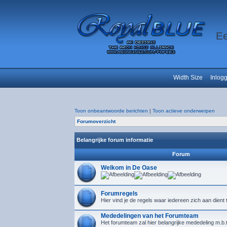
Ee
Width Size
Inlog
Toon onbeantwoorde berichten
|
Toon actieve onderwerpen
Forumoverzicht
Belangrijke forum informatie
Forum
Welkom in De Oase
Forumregels
Hier vind je de regels waar iedereen zich aan dient
Mededelingen van het Forumteam
Het forumteam zal hier belangrijke mededeling m.b.t