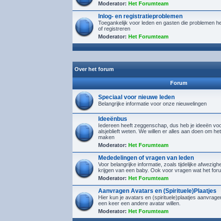
Moderator:
Het Forumteam
Inlog- en registratieproblemen
Toegankelijk voor leden en gasten die problemen h
of registreren
Moderator:
Het Forumteam
Over het forum
Forum
Speciaal voor nieuwe leden
Belangrijke informatie voor onze nieuwelingen
Ideeënbus
Iedereen heeft zeggenschap, dus heb je ideeën voor
alsjeblieft weten. We willen er alles aan doen om het
maken
Moderator:
Het Forumteam
Mededelingen of vragen van leden
Voor belangrijke informatie, zoals tijdelijke afwezighe
krijgen van een baby. Ook voor vragen wat het foru
Moderator:
Het Forumteam
Aanvragen Avatars en (Spirituele)Plaatjes
Hier kun je avatars en (spirituele)plaatjes aanvra
een keer een andere avatar willen.
Moderator:
Het Forumteam