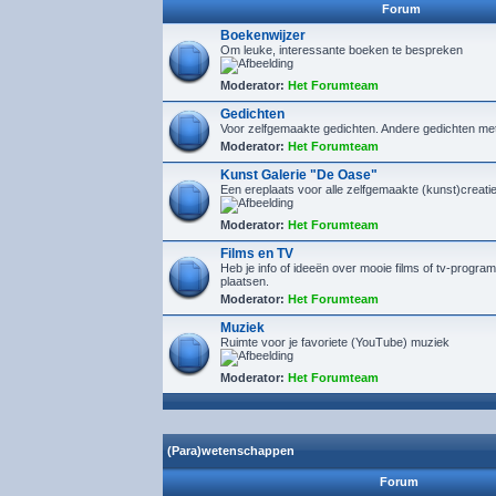
Forum
Boekenwijzer
Om leuke, interessante boeken te bespreken
Moderator:
Het Forumteam
Gedichten
Voor zelfgemaakte gedichten. Andere gedichten me
Moderator:
Het Forumteam
Kunst Galerie "De Oase"
Een ereplaats voor alle zelfgemaakte (kunst)creaties
Moderator:
Het Forumteam
Films en TV
Heb je info of ideeën over mooie films of tv-program
plaatsen.
Moderator:
Het Forumteam
Muziek
Ruimte voor je favoriete (YouTube) muziek
Moderator:
Het Forumteam
(Para)wetenschappen
Forum