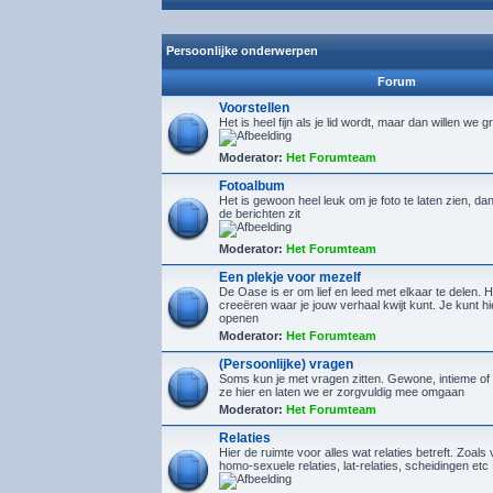
Persoonlijke onderwerpen
Forum
Voorstellen
Het is heel fijn als je lid wordt, maar dan willen we g
Moderator:
Het Forumteam
Fotoalbum
Het is gewoon heel leuk om je foto te laten zien, d
de berichten zit
Moderator:
Het Forumteam
Een plekje voor mezelf
De Oase is er om lief en leed met elkaar te delen. H
creeëren waar je jouw verhaal kwijt kunt. Je kunt 
openen
Moderator:
Het Forumteam
(Persoonlijke) vragen
Soms kun je met vragen zitten. Gewone, intieme of 
ze hier en laten we er zorgvuldig mee omgaan
Moderator:
Het Forumteam
Relaties
Hier de ruimte voor alles wat relaties betreft. Zoals 
homo-sexuele relaties, lat-relaties, scheidingen etc