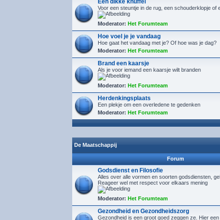
Een dikke knuffel
Voor een steuntje in de rug, een schouderklopje of 
Moderator:
Het Forumteam
Hoe voel je je vandaag
Hoe gaat het vandaag met je? Of hoe was je dag?
Moderator:
Het Forumteam
Brand een kaarsje
Als je voor iemand een kaarsje wilt branden
Moderator:
Het Forumteam
Herdenkingsplaats
Een plekje om een overledene te gedenken
Moderator:
Het Forumteam
De Maatschappij
Forum
Godsdienst en Filosofie
Alles over alle vormen en soorten godsdiensten, gelo
Reageer wel met respect voor elkaars mening
Moderator:
Het Forumteam
Gezondheid en Gezondheidszorg
Gezondheid is een groot goed zeggen ze. Hier een 