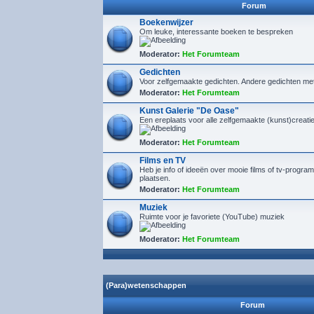
Forum
Boekenwijzer
Om leuke, interessante boeken te bespreken
Moderator:
Het Forumteam
Gedichten
Voor zelfgemaakte gedichten. Andere gedichten me
Moderator:
Het Forumteam
Kunst Galerie "De Oase"
Een ereplaats voor alle zelfgemaakte (kunst)creaties
Moderator:
Het Forumteam
Films en TV
Heb je info of ideeën over mooie films of tv-program
plaatsen.
Moderator:
Het Forumteam
Muziek
Ruimte voor je favoriete (YouTube) muziek
Moderator:
Het Forumteam
(Para)wetenschappen
Forum