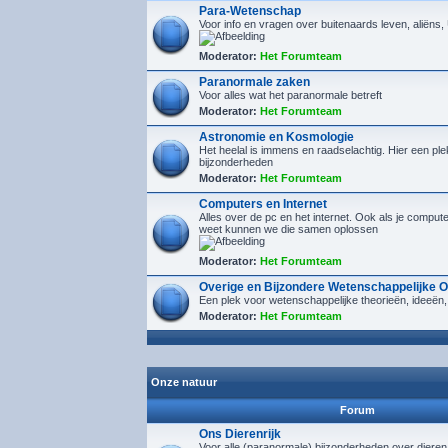
Para-Wetenschap
Voor info en vragen over buitenaards leven, aliëns
Moderator:
Het Forumteam
Paranormale zaken
Voor alles wat het paranormale betreft
Moderator:
Het Forumteam
Astronomie en Kosmologie
Het heelal is immens en raadselachtig. Hier een plek
bijzonderheden
Moderator:
Het Forumteam
Computers en Internet
Alles over de pc en het internet. Ook als je compu
weet kunnen we die samen oplossen
Moderator:
Het Forumteam
Overige en Bijzondere Wetenschappelijke 
Een plek voor wetenschappelijke theorieën, ideeën,
Moderator:
Het Forumteam
Onze natuur
Forum
Ons Dierenrijk
Voor alle (paranormale) bijzonderheden over diere