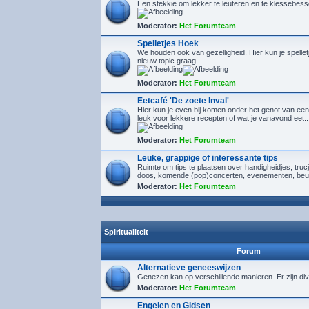
Een stekkie om lekker te leuteren en te klessebes
Moderator:
Het Forumteam
Spelletjes Hoek
We houden ook van gezelligheid. Hier kun je spelletj
nieuw topic graag
Moderator:
Het Forumteam
Eetcafé 'De zoete Inval'
Hier kun je even bij komen onder het genot van een
leuk voor lekkere recepten of wat je vanavond eet..
Moderator:
Het Forumteam
Leuke, grappige of interessante tips
Ruimte om tips te plaatsen over handigheidjes, tru
doos, komende (pop)concerten, evenementen, beu
Moderator:
Het Forumteam
Spiritualiteit
Forum
Alternatieve geneeswijzen
Genezen kan op verschillende manieren. Er zijn div
Moderator:
Het Forumteam
Engelen en Gidsen