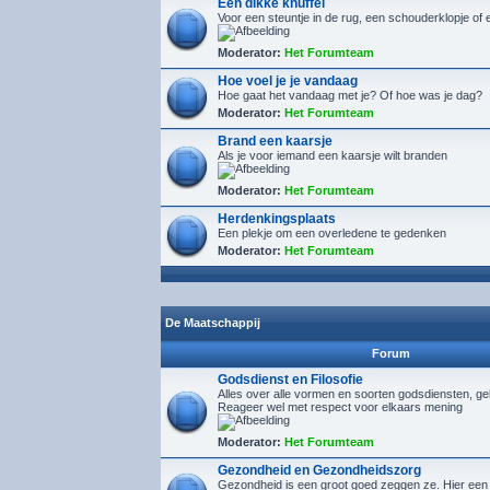
Een dikke knuffel
Voor een steuntje in de rug, een schouderklopje of 
Moderator:
Het Forumteam
Hoe voel je je vandaag
Hoe gaat het vandaag met je? Of hoe was je dag?
Moderator:
Het Forumteam
Brand een kaarsje
Als je voor iemand een kaarsje wilt branden
Moderator:
Het Forumteam
Herdenkingsplaats
Een plekje om een overledene te gedenken
Moderator:
Het Forumteam
De Maatschappij
Forum
Godsdienst en Filosofie
Alles over alle vormen en soorten godsdiensten, gelo
Reageer wel met respect voor elkaars mening
Moderator:
Het Forumteam
Gezondheid en Gezondheidszorg
Gezondheid is een groot goed zeggen ze. Hier een 