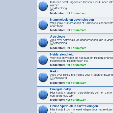
Iedereen heeft Engelen en Gidsen. Hier kunnen inf
worden
Moderator:
Het Forumteam
Numerologie en Levenslessen
Wil je jouw Numeroscoop of Karmische lessen wete
apart topic
Moderator:
Het Forumteam
Astrologie
Alles over Astrologie. Je daghoroscoop kun je vin
Moderator:
Het Forumteam
Helderziendheid
Voor info en vragen als het gaat om Helderziendhe
Helderweten, Heldervoelen etc
Moderator:
Het Forumteam
Reiki
Alles over Reiki: info, ruimte voor vragen en healin
Moderator:
Het Forumteam
EnergieHoekje
Hier kun je vragen om verschillende vormen van en
een apart topic ajb
Moderator:
Het Forumteam
Online Spirituele Kaarttrekkingen
Hier kun je Inzicht in jezelf krijgen door het trekken