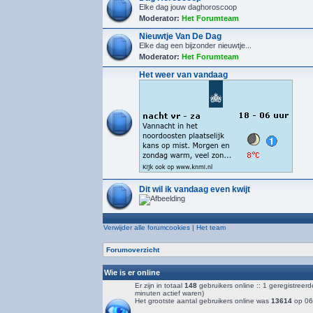
Elke dag jouw daghoroscoop
Moderator:
Het Forumteam
Nieuwtje Van De Dag
Elke dag een bijzonder nieuwtje...
Moderator:
Het Forumteam
Het weer van vandaag
Dit wil ik vandaag even kwijt
Verwijder alle forumcookies
|
Het team
Forumoverzicht
Wie is er online
Er zijn in totaal
148
gebruikers online :: 1 geregistreer
minuten actief waren)
Het grootste aantal gebruikers online was
13614
op 06