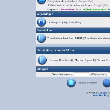
Geregistreerde gebruikers:
Google [Bot]
2 Gebruikers actief in de laatste 24 uur:
Google [Bot]
,
Legenda ::
Beheerders
,
Bots
,
Globale moderators
,
G
Verjaardagen
Er zijn geen jarigen vandaag
Statistieken
Totaal aantal berichten
18181
| Totaal aantal onder
Activiteit in de laatste 24 uur
Nieuwe Berichten
0
| Nieuwe Topics
0
| Nieuwe Ge
Inloggen
Gebruikersnaam:
Wachtwoord:
Nieuwe berichten
Powered by
phpBB
©
royalBLUE
by