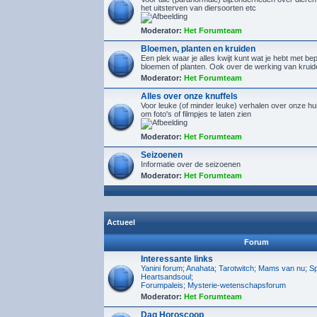
het uitsterven van diersoorten etc
Moderator:
Het Forumteam
Bloemen, planten en kruiden
Een plek waar je alles kwijt kunt wat je hebt met b
bloemen of planten. Ook over de werking van kruid
Moderator:
Het Forumteam
Alles over onze knuffels
Voor leuke (of minder leuke) verhalen over onze hu
om foto's of filmpjes te laten zien
Moderator:
Het Forumteam
Seizoenen
Informatie over de seizoenen
Moderator:
Het Forumteam
Actueel
Forum
Interessante links
Yanini forum
;
Anahata
;
Tarotwitch
;
Mams van nu
;
Sp
Heartsandsoul
;
Forumpaleis
;
Mysterie-wetenschapsforum
Moderator:
Het Forumteam
Dag Horoscoop