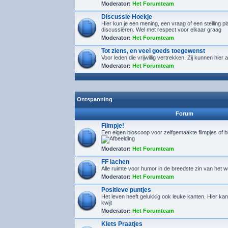
Moderator:
Het Forumteam
Discussie Hoekje
Hier kun je een mening, een vraag of een stelling p
discussiëren. Wel met respect voor elkaar graag
Moderator:
Het Forumteam
Tot ziens, en veel goeds toegewenst
Voor leden die vrijwillig vertrekken. Zij kunnen hie
Moderator:
Het Forumteam
Ontspanning
Forum
Filmpje!
Een eigen bioscoop voor zelfgemaakte filmpjes of 
Moderator:
Het Forumteam
FF lachen
Alle ruimte voor humor in de breedste zin van het 
Moderator:
Het Forumteam
Positieve puntjes
Het leven heeft gelukkig ook leuke kanten. Hier kan 
kwijt
Moderator:
Het Forumteam
Klets Praatjes