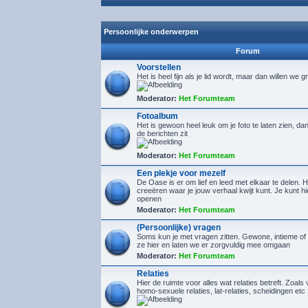
Persoonlijke onderwerpen
Forum
Voorstellen
Het is heel fijn als je lid wordt, maar dan willen we g
Moderator:
Het Forumteam
Fotoalbum
Het is gewoon heel leuk om je foto te laten zien, d
de berichten zit
Moderator:
Het Forumteam
Een plekje voor mezelf
De Oase is er om lief en leed met elkaar te delen. H
creeëren waar je jouw verhaal kwijt kunt. Je kunt 
openen
Moderator:
Het Forumteam
(Persoonlijke) vragen
Soms kun je met vragen zitten. Gewone, intieme of 
ze hier en laten we er zorgvuldig mee omgaan
Moderator:
Het Forumteam
Relaties
Hier de ruimte voor alles wat relaties betreft. Zoals 
homo-sexuele relaties, lat-relaties, scheidingen etc