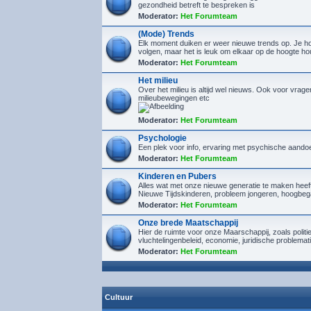
gezondheid betreft te bespreken is
Moderator:
Het Forumteam
(Mode) Trends
Elk moment duiken er weer nieuwe trends op. Je hoef
volgen, maar het is leuk om elkaar op de hoogte h
Moderator:
Het Forumteam
Het milieu
Over het milieu is altijd wel nieuws. Ook voor vrage
milieubewegingen etc
Moderator:
Het Forumteam
Psychologie
Een plek voor info, ervaring met psychische aando
Moderator:
Het Forumteam
Kinderen en Pubers
Alles wat met onze nieuwe generatie te maken heef
Nieuwe Tijdskinderen, probleem jongeren, hoogbeg
Moderator:
Het Forumteam
Onze brede Maatschappij
Hier de ruimte voor onze Maarschappij, zoals politi
vluchtelingenbeleid, economie, juridische problemat
Moderator:
Het Forumteam
Cultuur