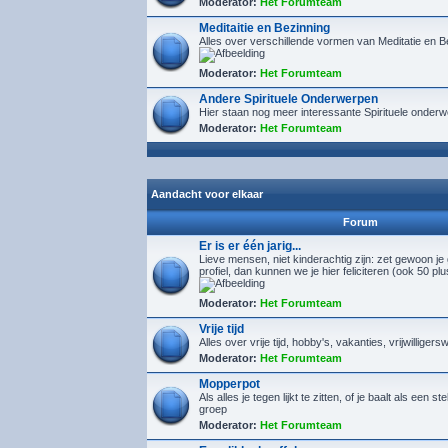
Moderator:
Het Forumteam
Meditaitie en Bezinning
Alles over verschillende vormen van Meditatie en B
Moderator:
Het Forumteam
Andere Spirituele Onderwerpen
Hier staan nog meer interessante Spirituele onder
Moderator:
Het Forumteam
Aandacht voor elkaar
Forum
Er is er één jarig...
Lieve mensen, niet kinderachtig zijn: zet gewoon je
profiel, dan kunnen we je hier feliciteren (ook 50 pl
Moderator:
Het Forumteam
Vrije tijd
Alles over vrije tijd, hobby's, vakanties, vrijwilligers
Moderator:
Het Forumteam
Mopperpot
Als alles je tegen lijkt te zitten, of je baalt als een s
groep
Moderator:
Het Forumteam