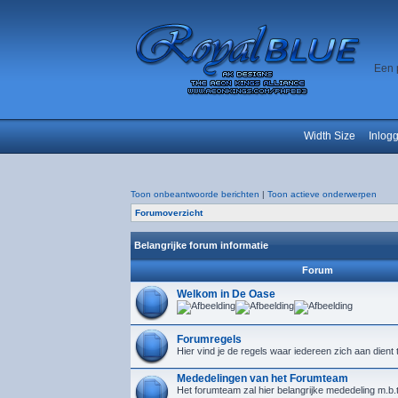
Een 
Width Size
Inlog
Toon onbeantwoorde berichten
|
Toon actieve onderwerpen
Forumoverzicht
Belangrijke forum informatie
Forum
Welkom in De Oase
Forumregels
Hier vind je de regels waar iedereen zich aan dient
Mededelingen van het Forumteam
Het forumteam zal hier belangrijke mededeling m.b.t