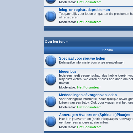
Moderator:
Het Forumteam
Inlog- en registratieproblemen
Toegankelijk voor leden en gasten die problemen h
of registreren
Moderator:
Het Forumteam
Over het forum
Forum
Speciaal voor nieuwe leden
Belangrijke informatie voor onze nieuwelingen
Ideeënbus
Iedereen heeft zeggenschap, dus heb je ideeën voor
alsjeblieft weten. We willen er alles aan doen om het
maken
Moderator:
Het Forumteam
Mededelingen of vragen van leden
Voor belangrijke informatie, zoals tijdelijke afwezighe
krijgen van een baby. Ook voor vragen wat het foru
Moderator:
Het Forumteam
Aanvragen Avatars en (Spirituele)Plaatjes
Hier kun je avatars en (spirituele)plaatjes aanvra
een keer een andere avatar willen.
Moderator:
Het Forumteam