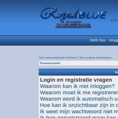
Een 
Width Size
Inlog
Toon onbeantwoorde berichten
|
Toon actieve onderwerpen
Forumoverzicht
Ve
Login en registratie vragen
Waarom kan ik niet inloggen?
Waarom moet ik me registrere
Waarom word ik automatisch u
Hoe kan ik onzichtbaar zijn in d
Ik weet mijn wachtwoord niet 
Ik ben geregistreerd maar kan 